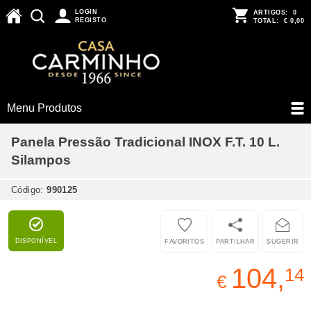
LOGIN
ARTIGOS:
0
REGISTO
TOTAL:
€ 0,00
Menu Produtos
Panela Pressão Tradicional INOX F.T. 10 L.
Silampos
Código:
990125
DISPONÍVEL
FAVORITOS
PARTILHAR
SUGERIR
104,
14
€