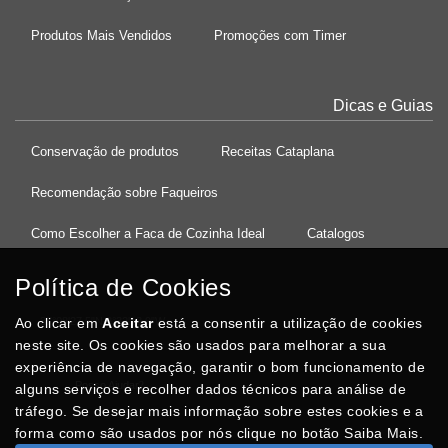
Produtos Mais Vendidos
Promoções com Timer
Dicas e Guias
Conservação de produtos
Receitas Cataplana
Recomendação sobre Faqueiros
Como Escolher a Faca de Cozinha Ideal
Catalogos
Política de Cookies
Ao clicar em
37°08'27.5"N 8°32'13.9"W
Aceitar
está a consentir a utilização de cookies
neste site. Os cookies são usados para melhorar a sua
experiência de navegação, garantir o bom funcionamento de
Posso Ajudar
?
alguns serviços e recolher dados técnicos para análise de
tráfego. Se desejar mais informação sobre estes cookies e a
forma como são usados por nós clique no botão Saiba Mais.