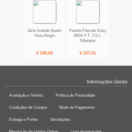
Jarra Grande Quartz
Panela Pressão Easy
Vista Alegre
INOX F.T. 7,5 L.
Silampos
€ 245,00
€ 107,51
Informações Gerais
Aceitação e Termos
Politica de Privacidade
Condições de Compra
Modo de Pagamento
Entrega e Portes
Devoluções
Resolução de Litígios Online
Livro reclamações