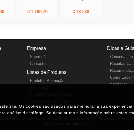
80
€ 1.198,70
€ 731,30
e
Empresa
Dicas e Gui
Sobre nós
Conservação 
Contactos
Receitas Cat
Recomendaçã
Listas de Produtos
Como Escolhe
Produtos Promoção
Catalogos
Novidades
Produtos Mais Vendidos
Promoções com Timer
neste site. Os cookies são usados para melhorar a sua experiênci
ara análise de tráfego. Se desejar mais informação sobre estes c
ncluem IVA à taxa em vigor e são exclusivos da loja online
Copyright © CASACA
Desenvolvido por
Optimeios