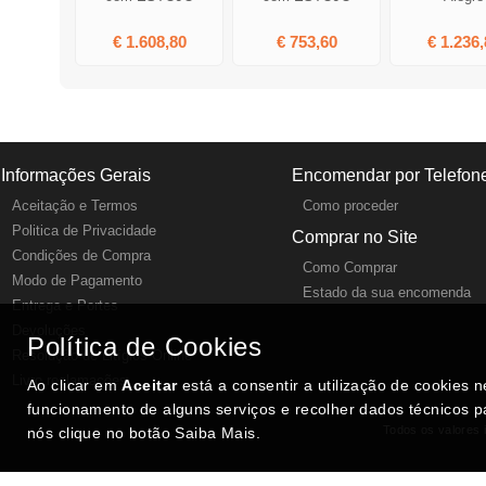
€ 1.608,80
€ 753,60
€ 1.236,
Informações Gerais
Encomendar por Telefon
Aceitação e Termos
Como proceder
Politica de Privacidade
Comprar no Site
Condições de Compra
Como Comprar
Modo de Pagamento
Estado da sua encomenda
Entrega e Portes
Devoluções
Política de Cookies
Resolução de Litígios Online
Livro reclamações
Ao clicar em
Aceitar
está a consentir a utilização de cookies 
funcionamento de alguns serviços e recolher dados técnicos p
Todos os valores i
nós clique no botão Saiba Mais.
SITES DESTACADOS NA FUNCIONALIDADE RIO