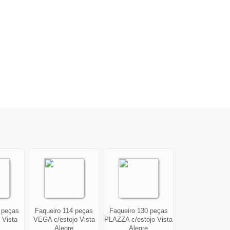
 peças
Faqueiro 114 peças
Faqueiro 130 peças
 Vista
VEGA c/estojo Vista
PLAZZA c/estojo Vista
Alegre
Alegre