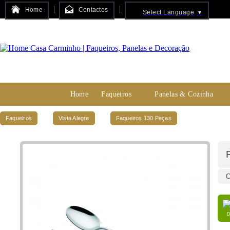
Home
Contactos
Select Language
▼
Home
Faqueiros
Panelas & Cozinha
Faqueiros
Vista Alegre
Faqueiros 130 Peças
C