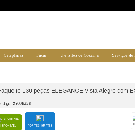
Cataplanas
Facas
Utensilos de Cozinha
Serviços de
Faqueiro 130 peças ELEGANCE Vista Alegre com
ódigo:
27008358
DISPONÍVEL
PORTES GRÁTIS