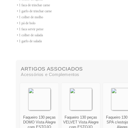
• 1 faca de trinchar carne
• 1 garfo de trinchar carne
• 1 colher de molho
• 1 pá de bolo
• 1
faca servir peixe
• 1 colher de salada
• 1 garfo de salada
ARTIGOS ASSOCIADOS
Acessórios e Complementos
Faqueiro 130 peças
Faqueiro 130 peças
Faqueiro 130
DOMO Vista Alegre
VELVET Vista Alegre
SPA c/estojo
com ESTOJO
com ESTOJO
Alegre