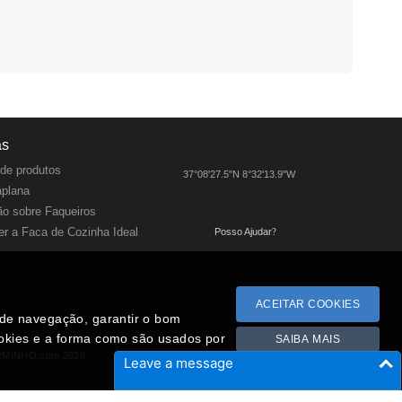
as
de produtos
37°08'27.5"N 8°32'13.9"W
aplana
o sobre Faqueiros
r a Faca de Cozinha Ideal
Posso Ajudar
?
ACEITAR COOKIES
a de navegação, garantir o bom
ookies e a forma como são usados por
SAIBA MAIS
RMINHO.com 2026
Leave a message