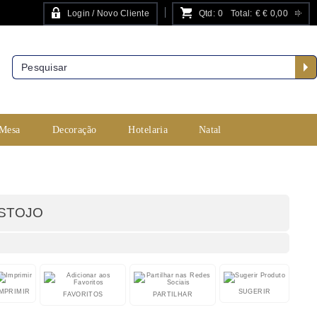
Login / Novo Cliente
Qtd:
0
Total:
€
€ 0,00
PESQUISA AVANÇADA
 Mesa
Decoração
Hotelaria
Natal
 ESTOJO
IMPRIMIR
SUGERIR
FAVORITOS
PARTILHAR