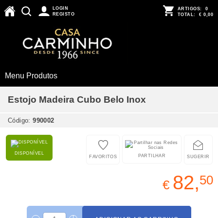
LOGIN
ARTIGOS:
0
REGISTO
TOTAL:
€ 0,00
Menu Produtos
Estojo Madeira Cubo Belo Inox
Código:
990002
DISPONÍVEL
PARTILHAR
FAVORITOS
SUGERIR
82,
50
€