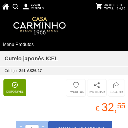
LOGIN
ARTIGOS:
0
REGISTO
TOTAL:
€ 0,00
Menu Produtos
Cutelo japonês ICEL
Código:
251.AS26.17
DISPONÍVEL
FAVORITOS
PARTILHAR
SUGERIR
32,
55
€