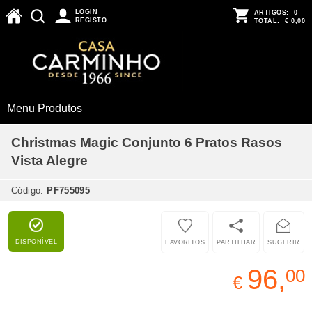
LOGIN
ARTIGOS:
0
REGISTO
TOTAL:
€ 0,00
Menu Produtos
Christmas Magic Conjunto 6 Pratos Rasos
Vista Alegre
Código:
PF755095
DISPONÍVEL
FAVORITOS
PARTILHAR
SUGERIR
96,
00
€