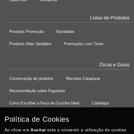
Listas de Produtos
Produtos Promoção
Novidades
Produtos Mais Vendidos
Promoções com Timer
Dicas e Guias
Conservação de produtos
Receitas Cataplana
Recomendação sobre Faqueiros
Como Escolher a Faca de Cozinha Ideal
Catalogos
Política de Cookies
Ao clicar em
37°08'27.5"N 8°32'13.9"W
Aceitar
está a consentir a utilização de cookies