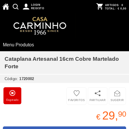
LOGIN
ARTIGOS:
0
REGISTO
TOTAL:
€ 0,00
Menu Produtos
Cataplana Artesanal 16cm Cobre Martelado
Forte
Código:
1720002
Esgotado
FAVORITOS
PARTILHAR
SUGERIR
29,
90
€