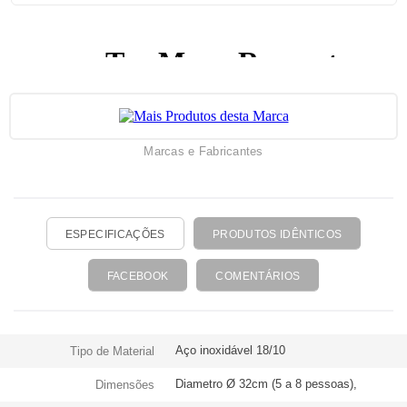
marisco ou carne, a Cataplana 32cm é uma escolha versátil
que leva o sabor da cozinha portuguesa à mesa com
elegância e autenticidade. Traga a tradição e o sabor de
Portugal para a sua mesa com a Cataplana Artame.
Compatível com todas as fontes de calor (Gás, Eléctrico,
Vitrocerâmica e Indução).
Marcas e Fabricantes
ESPECIFICAÇÕES
PRODUTOS IDÊNTICOS
FACEBOOK
COMENTÁRIOS
Aço inoxidável 18/10
Tipo de Material
Diametro Ø 32cm (5 a 8 pessoas),
Dimensões