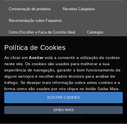
Conservação de produtos
Receitas Cataplana
Recomendação sobre Faqueiros
Como Escolher a Faca de Cozinha Ideal
Catalogos
Política de Cookies
Ao clicar em
37°08'27.5"N 8°32'13.9"W
Aceitar
está a consentir a utilização de cookies
neste site. Os cookies são usados para melhorar a sua
experiência de navegação, garantir o bom funcionamento de
Posso Ajudar
?
alguns serviços e recolher dados técnicos para análise de
tráfego. Se desejar mais informação sobre estes cookies e a
forma como são usados por nós clique no botão Saiba Mais.
ACEITAR COOKIES
Todos os valores incluem IVA à taxa em vigor e são exclusivos da loja online
SAIBA MAIS
Copyright © CASACARMINHO.com 2026
Desenvolvido por
Optimeios
SITES DESTACADOS NA FUNCIONALIDADE RIO