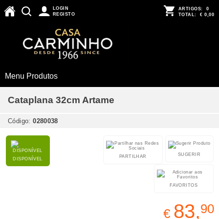
LOGIN
ARTIGOS:
0
REGISTO
TOTAL:
€ 0,00
Menu Produtos
Cataplana 32cm Artame
Código:
0280038
SUGERIR
PARTILHAR
DISPONÍVEL
FAVORITOS
83,
90
€