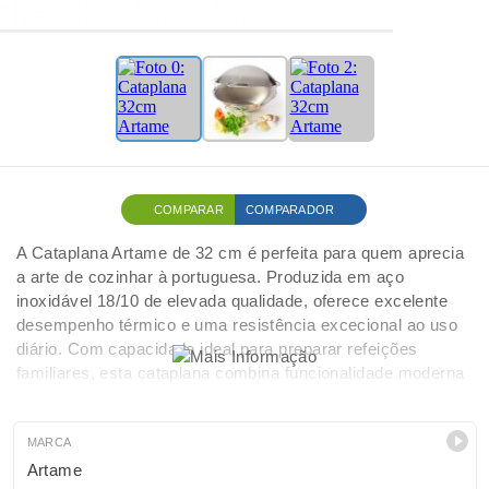
COMPARAR
COMPARADOR
A Cataplana Artame de 32 cm é perfeita para quem aprecia
a arte de cozinhar à portuguesa. Produzida em aço
inoxidável 18/10 de elevada qualidade, oferece excelente
desempenho térmico e uma resistência excecional ao uso
diário. Com capacidade ideal para preparar refeições
familiares, esta cataplana combina funcionalidade moderna
com o encanto da tradição culinária. O seu sistema de
cozedura hermético mantém os sabores intensos e os
aromas autênticos, permitindo criar pratos suculentos e
MARCA
cheios de personalidade. Perfeita para receitas de peixe,
Artame