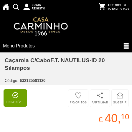
LOGIN
ARTIGOS:
0
REGISTO
TOTAL:
€ 0,00
Menu Produtos
Caçarola C/CaboF.T. NAUTILUS-ID 20
Silampos
Código:
632125591120
DISPONÍVEL
FAVORITOS
PARTILHAR
SUGERIR
40,
10
€