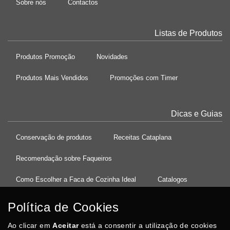
Sobre nós
Contactos
Listas de Produtos
Produtos Promoção
Novidades
Produtos Mais Vendidos
Promoções com Timer
Dicas e Guias
Conservação de produtos
Receitas Cataplana
Recomendação sobre Faqueiros
Como Escolher a Faca de Cozinha Ideal
Catalogos
Política de Cookies
Ao clicar em
37°08'27.5"N 8°32'13.9"W
Aceitar
está a consentir a utilização de cookies