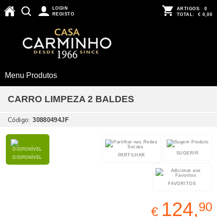
LOGIN
ARTIGOS:
0
REGISTO
TOTAL:
€ 0,00
Menu Produtos
CARRO LIMPEZA 2 BALDES
Código:
30880494JF
SUGERIR
PARTILHAR
DISPONÍVEL
FAVORITOS
124,
90
€