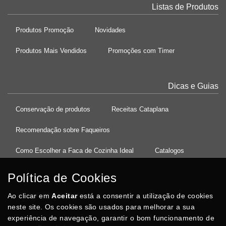
Listas de Produtos
Produtos Promoção
Novidades
Produtos Mais Vendidos
Promoções com Timer
Dicas e Guias
Conservação de produtos
Receitas Cataplana
Recomendação sobre Faqueiros
Como Escolher a Faca de Cozinha Ideal
Catalogos
Política de Cookies
Ao clicar em
37°08'27.5"N 8°32'13.9"W
Aceitar
está a consentir a utilização de cookies
neste site. Os cookies são usados para melhorar a sua
experiência de navegação, garantir o bom funcionamento de