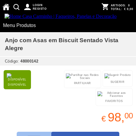
LOGIN
ARTIGOS:
0
REGISTO
TOTAL:
€ 0,00
Menu Produtos
Anjo com Asas em Biscuit Sentado Vista
Alegre
Código:
48000142
SUGERIR
PARTILHAR
DISPONÍVEL
FAVORITOS
98,
00
€