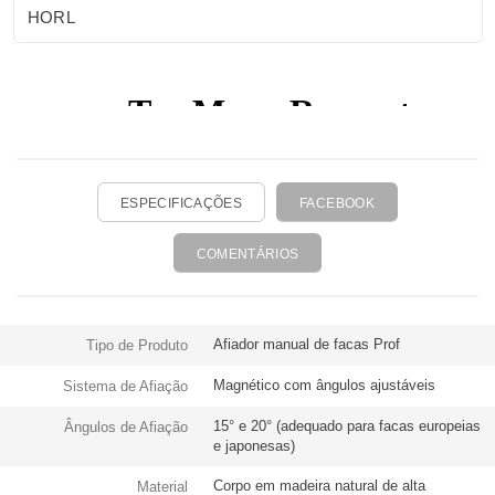
de lâmina lisa, o HORL® 3 oferece um método simples e
HORL
intuitivo, ideal para quem procura resultados profissionais
no dia a dia. Funcional, durável e esteticamente refinado, o
HORL® 3 Carvalho é mais do que um utensílio — é um
objeto de design pensado para valorizar a cozinha e elevar
a experiência culinária.
ESPECIFICAÇÕES
FACEBOOK
COMENTÁRIOS
Afiador manual de facas Prof
Tipo de Produto
Magnético com ângulos ajustáveis
Sistema de Afiação
15° e 20° (adequado para facas europeias
Ângulos de Afiação
e japonesas)
Corpo em madeira natural de alta
Material