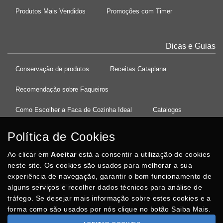
Produtos Mais Vendidos
Promoções com Timer
Dicas e Guias
Conservação de produtos
Receitas Cataplana
Recomendação sobre Faqueiros
Como Escolher a Faca de Cozinha Ideal
Catalogos
Política de Cookies
Ao clicar em
37°08'27.5"N 8°32'13.9"W
Aceitar
está a consentir a utilização de cookies
neste site. Os cookies são usados para melhorar a sua
experiência de navegação, garantir o bom funcionamento de
Posso Ajudar
?
alguns serviços e recolher dados técnicos para análise de
tráfego. Se desejar mais informação sobre estes cookies e a
forma como são usados por nós clique no botão Saiba Mais.