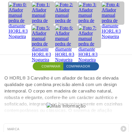
COMPARAR
COMPARADOR
O HORL® 3 Carvalho é um afiador de facas de elevada
qualidade que combina precisão alemã com um design
intemporal. O corpo em madeira de carvalho natural,
robusta e elegante, confere-lhe um carácter autêntico e
sofisticado, integrando-se harmoniosamente em cozinhas
contemporâneas ou clássicas. O sistema de afiação
magnético assegura um controlo perfeito do ângulo durante
todo o processo, permitindo uma afiação segura,
consistente e eficaz. Desenvolvido para facas de cozinha
MARCA