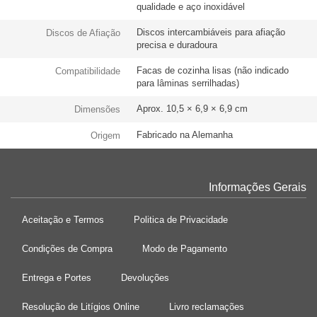
qualidade e aço inoxidável
Discos intercambiáveis para afiação
Discos de Afiação
precisa e duradoura
Facas de cozinha lisas (não indicado
Compatibilidade
para lâminas serrilhadas)
Aprox. 10,5 × 6,9 × 6,9 cm
Dimensões
Fabricado na Alemanha
Origem
Informações Gerais
Aceitação e Termos
Politica de Privacidade
Condições de Compra
Modo de Pagamento
Entrega e Portes
Devoluções
Resolução de Litígios Online
Livro reclamações