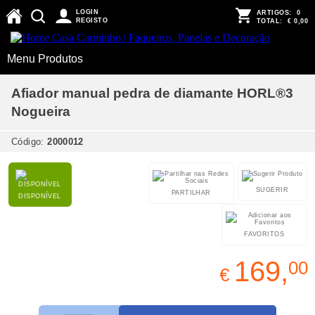
LOGIN
ARTIGOS:
0
REGISTO
TOTAL:
€ 0,00
Menu Produtos
Afiador manual pedra de diamante HORL®3
Nogueira
Código:
2000012
SUGERIR
PARTILHAR
DISPONÍVEL
FAVORITOS
169,
00
€