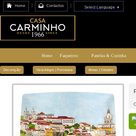
Home
Contactos
Select Language
▼
Home
Faqueiros
Panelas & Cozinha
Decoração
Vista Alegre | Porcelana
Almas | Cidades
C