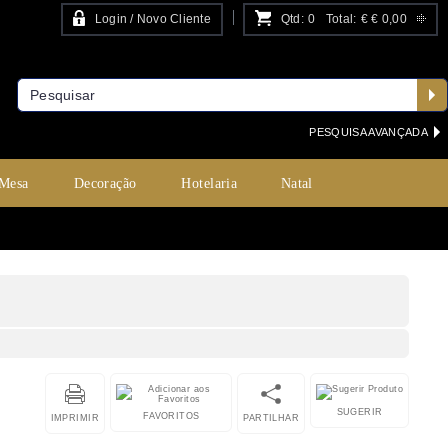
Login / Novo Cliente
Qtd:
0
Total:
€
€ 0,00
PESQUISA AVANÇADA
 Mesa
Decoração
Hotelaria
Natal
SUGERIR
FAVORITOS
IMPRIMIR
PARTILHAR