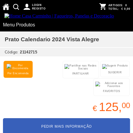
LOGIN
ARTIGOS:
0
REGISTO
TOTAL:
€ 0,00
Menu Produtos
Prato Calendario 2024 Vista Alegre
Código:
21142715
SUGERIR
Por Encomenda
PARTILHAR
FAVORITOS
125,
00
€
PEDIR MAIS INFORMAÇÃO