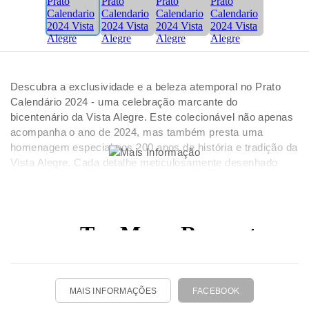
Descubra a exclusividade e a beleza atemporal no Prato
Calendário 2024 - uma celebração marcante do
bicentenário da Vista Alegre. Este colecionável não apenas
acompanha o ano de 2024, mas também presta uma
homenagem especial aos 200 anos de história e tradição da
Vista Alegre. Cada detalhe meticulosamente desenhado
neste prato cativante reflete a maestria artesanal que torna
a Vista Alegre uma referência mundial em porcelana. O
design incorpora elementos simbólicos que celebram duas
décadas de excelência, tornando-o uma peça única que
transcende o tempo.
MAIS INFORMAÇÕES
FACEBOOK