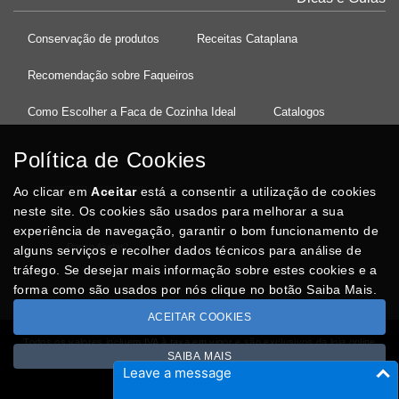
Conservação de produtos
Receitas Cataplana
Recomendação sobre Faqueiros
Como Escolher a Faca de Cozinha Ideal
Catalogos
Política de Cookies
Ao clicar em
37°08'27.5"N 8°32'13.9"W
Aceitar
está a consentir a utilização de cookies
neste site. Os cookies são usados para melhorar a sua
experiência de navegação, garantir o bom funcionamento de
Posso Ajudar
?
alguns serviços e recolher dados técnicos para análise de
tráfego. Se desejar mais informação sobre estes cookies e a
forma como são usados por nós clique no botão Saiba Mais.
ACEITAR COOKIES
Todos os valores incluem IVA à taxa em vigor e são exclusivos da loja online
SAIBA MAIS
Copyright © CASACARMINHO.com 2026
Leave a message
Desenvolvido por
Optimeios