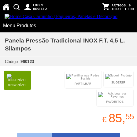
LOGIN
ARTIGOS:
0
REGISTO
TOTAL:
€ 0,00
Menu Produtos
Panela Pressão Tradicional INOX F.T. 4,5 L.
Silampos
Código:
990123
SUGERIR
PARTILHAR
DISPONÍVEL
FAVORITOS
85,
55
€