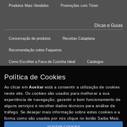
Produtos Mais Vendidos
Promoções com Timer
Dicas e Guias
Conservação de produtos
Receitas Cataplana
Recomendação sobre Faqueiros
Como Escolher a Faca de Cozinha Ideal
Catalogos
Política de Cookies
Ao clicar em
37°08'27.5"N 8°32'13.9"W
Aceitar
está a consentir a utilização de cookies
neste site. Os cookies são usados para melhorar a sua
experiência de navegação, garantir o bom funcionamento de
Posso Ajudar
?
alguns serviços e recolher dados técnicos para análise de
tráfego. Se desejar mais informação sobre estes cookies e a
forma como são usados por nós clique no botão Saiba Mais.