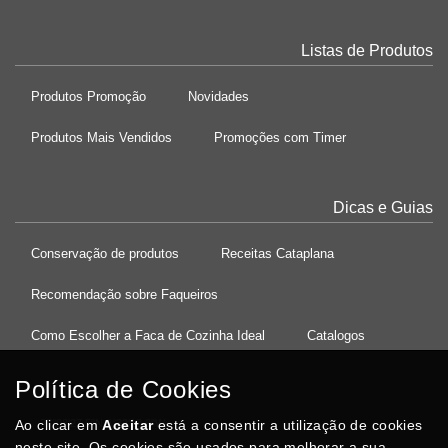
Listas de Produtos
Produtos Promoção
Novidades
Produtos Mais Vendidos
Promoções com Timer
Dicas e Guias
Conservação de produtos
Receitas Cataplana
Recomendação sobre Faqueiros
Como Escolher a Faca de Cozinha Ideal
Catalogos
Política de Cookies
Ao clicar em
37°08'27.5"N 8°32'13.9"W
Aceitar
está a consentir a utilização de cookies
neste site. Os cookies são usados para melhorar a sua