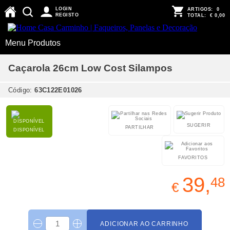
LOGIN
ARTIGOS:
0
REGISTO
TOTAL:
€ 0,00
Menu Produtos
Caçarola 26cm Low Cost Silampos
Código:
63C122E01026
SUGERIR
PARTILHAR
DISPONÍVEL
FAVORITOS
39,
48
€
ADICIONAR AO CARRINHO