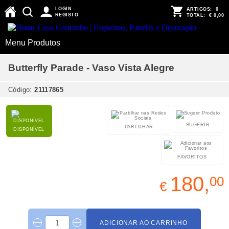
LOGIN
ARTIGOS:
0
REGISTO
TOTAL:
€ 0,00
Menu Produtos
Butterfly Parade - Vaso Vista Alegre
Código:
21117865
SUGERIR
PARTILHAR
DISPONÍVEL
FAVORITOS
180,
00
€
ADICIONAR AO CARRINHO