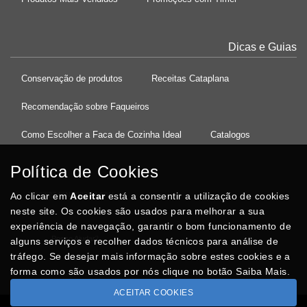
Dicas e Guias
Conservação de produtos
Receitas Cataplana
Recomendação sobre Faqueiros
Como Escolher a Faca de Cozinha Ideal
Catalogos
Política de Cookies
Ao clicar em
37°08'27.5"N 8°32'13.9"W
Aceitar
está a consentir a utilização de cookies
neste site. Os cookies são usados para melhorar a sua
experiência de navegação, garantir o bom funcionamento de
Posso Ajudar
?
alguns serviços e recolher dados técnicos para análise de
tráfego. Se desejar mais informação sobre estes cookies e a
forma como são usados por nós clique no botão Saiba Mais.
ACEITAR COOKIES