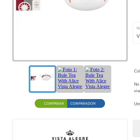
M
V
Col
No 
vi
COMPARAR
COMPARADOR
Uma