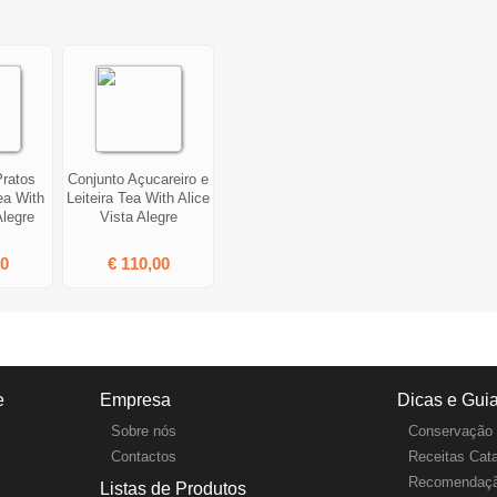
Pratos
Conjunto Açucareiro e
a With
Leiteira Tea With Alice
Alegre
Vista Alegre
00
€ 110,00
e
Empresa
Dicas e Gui
Sobre nós
Conservação 
Contactos
Receitas Cat
Recomendaçã
Listas de Produtos