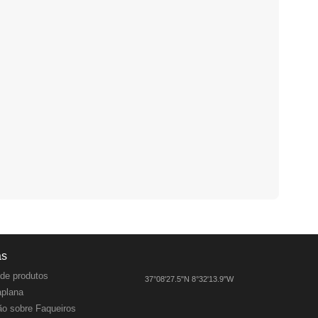
as
de produtos
37°08'27.5"N 8°32'13.9"W
aplana
o sobre Faqueiros