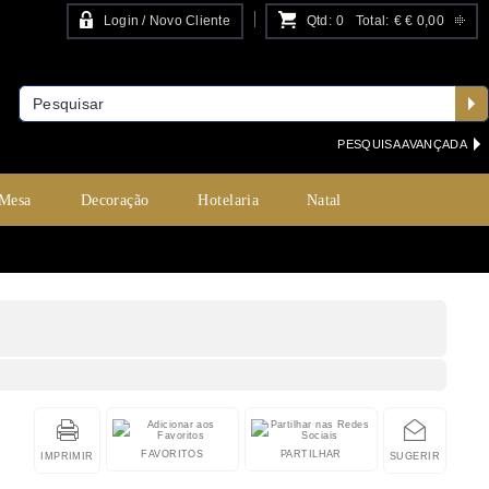
Login / Novo Cliente
Qtd:
0
Total:
€
€ 0,00
PESQUISA AVANÇADA
 Mesa
Decoração
Hotelaria
Natal
FAVORITOS
PARTILHAR
IMPRIMIR
SUGERIR