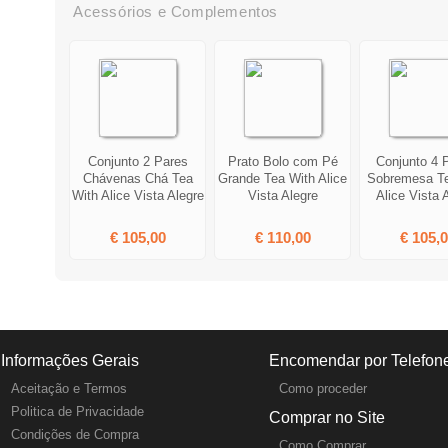
Acessórios e Complementos
Conjunto 2 Pares
Prato Bolo com Pé
Conjunto 4 
Chávenas Chá Tea
Grande Tea With Alice
Sobremesa Te
With Alice Vista Alegre
Vista Alegre
Alice Vista 
€ 105,00
€ 110,00
€ 105,
Informações Gerais
Encomendar por Telefon
Aceitação e Termos
Como proceder
Politica de Privacidade
Comprar no Site
Condições de Compra
Como Comprar