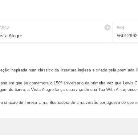
ARCA
EAN
ista Alegre
56012662
eção inspirada num clássico da literatura inglesa e criada pela premiada i
ano em que se comemora o 150º aniversário da primeira vez que Lewis Car
agem de barco, a Vista Alegre lança o serviço de chá Tea With Alice, on
 criação de Teresa Lima, ilustradora de uma versão portuguesa do que se 