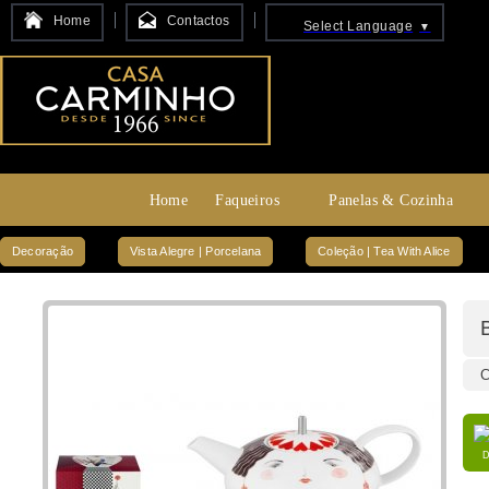
Home
Contactos
Select Language
▼
Home
Faqueiros
Panelas & Cozinha
Decoração
Vista Alegre | Porcelana
Coleção | Tea With Alice
C