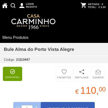
LOGIN
ARTIGOS:
0
REGISTO
TOTAL:
€ 0,00
Menu Produtos
Bule Alma do Porto Vista Alegre
Código:
21110447
DISPONÍVEL
FAVORITOS
PARTILHAR
SUGERIR
110,
00
€